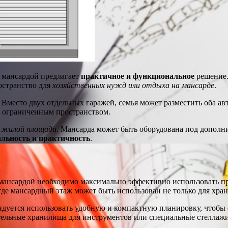
с мансардой предлагает
практичное и функциональное
решение.
остранство для
хозяйственных нужд или отдыха на мансарде
.
. Вместо двух отдельных гаражей, семья может разместить оба 
 с ограниченным пространством.
 жилой площади
. Мансарда может быть оборудована под дополни
льность и практичность
.
 мансардой необходимо максимально эффективно использовать пр
 где мансардный этаж может быть использован не только для хра
ендуется использовать удобную и компактную планировку, что
тельные хранилища для инструментов или специальные стеллажи