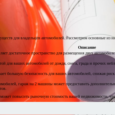
уществ для владельцев автомобилей. Рассмотрим основные из н
Описание
ляет достаточное пространство для размещения двух автомобилей
ой для ваших автомобилей от дождя, снега, града и прочих неб
ает большую безопасность для ваших автомобилей, снижая риск
мобилей, гараж на 2 машины может предоставить дополнительно
тов.
 может повысить рыночную стоимость вашей недвижимости, что