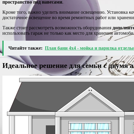
пространство под навесами
.
Кроме того, важно уделить внимание освещению. Установка
ка
достаточное освещение во время ремонтных работ или хранени
Также стоит рассмотреть возможность оборудования
дополнит
использовать гараж не только как место для хранения автомоб
Читайте также:
План бани 4х4 - мойка и парилка отдель
Идеальное решение для семьи с двумя 