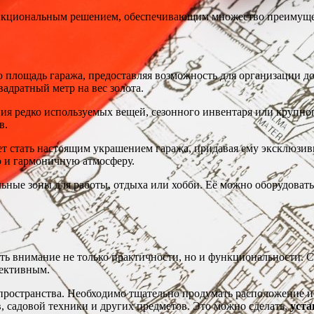
ункциональным решением, обеспечивающим множество преимущес
площадь гаража, предоставляя возможность для организации д
адратный метр на вес золота.
ия редко используемых вещей, сезонного инвентаря или крупно
в.
т стать настоящим украшением гаража, придавая ему эксклюзи
 и гармоничную атмосферу.
ьные зоны для работы, отдыха или хобби. Её можно оборудоват
ить внимание не только практичности, но и функциональности. 
фективным.
пространства. Необходимо тщательно продумать расположение и 
, садовой техники и других предметов. Это можно сделать,
уста