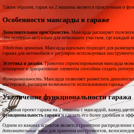
Таким образом, гараж на 2 машины является практичным и ф
Особенности мансарды в гараже
Дополнительное пространство.
Мансарда расширяет полезную 
Это особенно актуально для небольших участков, где каждый кв
Удобство хранения.
Мансарда идеально подходит для размещен
гаража для автомобиля и регулярно используемых инструменто
Эстетика и дизайн.
Грамотно спроектированная мансарда може
освещение и декоративные элементы способны создать уютную
Функциональность.
Мансарда позволяет разместить дополнител
мастерской, расширяя возможности использования гаража.
Увеличение функциональности гаража
Создавая проект гаража на 2 машины с мансардой, важно удел
функциональность гаража
и сделать его более удобным и эф
Одним из важных аспектов является грамотное распределение 
дополнительные зоны
для хранения инструментов, велосипедов