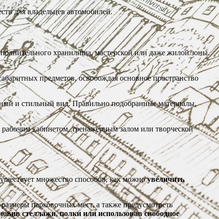
тв для владельцев автомобилей.
ополнительного хранилища, мастерской или даже жилой зоны.
габаритных предметов, освобождая основное пространство
вный и стильный вид. Правильно подобранные материалы,
ь рабочим кабинетом, тренажерным залом или творческой
Существует множество способов, как можно
увеличить
размеры парковочных мест, а также предусмотреть
новив стеллажи, полки или использовав свободное