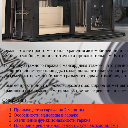
Гараж – это не просто место для хранения автомобилей, но и 
не только удобным, но и эстетически привлекательным. В этой
Выбор двухэтажного гаража с мансардным этажом – это удачно
расширить полезную площадь, создав дополнительное простран
для семей, которым необходимо разместить два автомобиля, а т
Помимо практичности,
проект гаража с мансардой
может быть
Правильно подобранные материалы, цветовые решения и элеме
Содержание
Преимущества гаража на 2 машины
Особенности мансарды в гараже
Увеличение функциональности гаража
Идеальное решение для семьи с двумя автомобилями