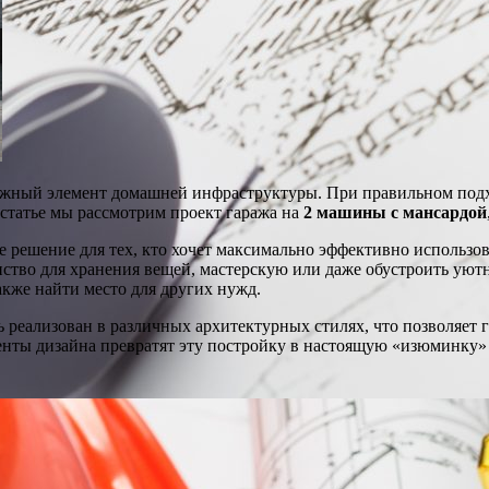
важный элемент домашней инфраструктуры. При правильном подхо
 статье мы рассмотрим проект гаража на
2 машины с мансардой
е решение для тех, кто хочет максимально эффективно использо
ство для хранения вещей, мастерскую или даже обустроить уют
акже найти место для других нужд.
 реализован в различных архитектурных стилях, что позволяет 
нты дизайна превратят эту постройку в настоящую «изюминку» 