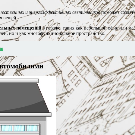
чественных и энергоэффективных светильников
поможет создать
я вещей.
ельных помещений
в гараже, таких как небольшой офис или ма
илей, но и как многофункциональное пространство.
но
автомобилями