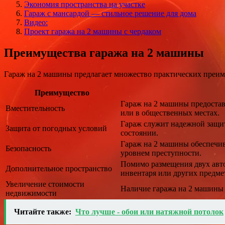
Экономия пространства на участке
Гараж с мансардой — стильное решение для дома
Видео:
Проект гаража на 2 машины с чердаком
Преимущества гаража на 2 машины
Гараж на 2 машины предлагает множество практических преим
Преимущество
Гараж на 2 машины предостав
Вместительность
или в общественных местах.
Гараж служит надежной защит
Защита от погодных условий
состоянии.
Гараж на 2 машины обеспечив
Безопасность
уровнем преступности.
Помимо размещения двух авто
Дополнительное пространство
инвентаря или других предме
Увеличение стоимости
Наличие гаража на 2 машины
недвижимости
Читайте также:
Что лучше - обои или натяжной потолок