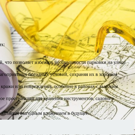
их:
, что позволяет избежать необходимости парковки на улице
лагоприятных погодных условий, сохраняя их в хорошем
 кражи или повреждения, особенно в районах с высоким
е пространство для хранения инструментов, садового
 является выгодным вложением в будущее.