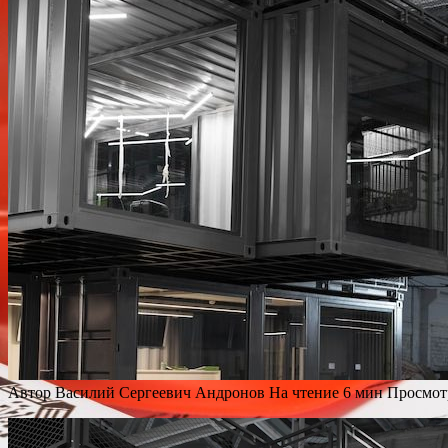
Автор
Василий Сергеевич Андронов
На чтение
6 мин
Просмот