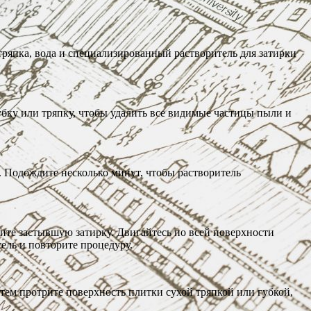
тряпка, вода и специализированный растворитель для затирки
бку или тряпку, чтобы удалить все видимые частицы пыли и
. Подождите несколько минут, чтобы растворитель
рите застывшую затирку. Двигайтесь по всей поверхности
ель и повторите процедуру.
атем протрите поверхность плитки сухой тряпкой или губкой,