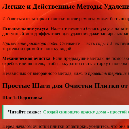
Легкие и Действенные Методы Удалени
Избавиться от затирки с плитки после ремонта может быть неп
Использование уксуса
. Налейте немного белого уксуса на зат
доступный метод эффективен для удаления даже застарелых за
Применение раствора соды
. Смешайте 1 часть соды с 3 частям
тщательно промойте плитку водой.
Механическая очистка
. Если предыдущие методы не помогаю
скребок или шпатель, чтобы аккуратно снять затирку с поверхн
Независимо от выбранного метода,
важно проявить терпение
Простые Шаги для Очистки Плитки от
Шаг 1: Подготовка
Читайте также:
Создай сияющую краску дома - простой 
Перед началом очистки плитки от затирки, убедитесь, что она