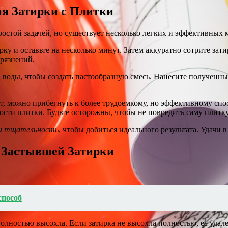
я Затирки с Плитки
ростой задачей, но существует несколько легких и эффективных 
ирку и оставьте на несколько минут. Затем аккуратно сотрите за
грязнений.
и воды, чтобы создать пастообразную смесь. Нанесите полученный
т, можно прибегнуть к более трудоемкому, но эффективному сп
ости плитки. Будьте осторожны, чтобы не повредить саму плитку
 и тщательность
, чтобы добиться идеального результата. Удачи
 Застывшей Затирки
способ
 полностью высохла. Если затирка не высохла полностью, ее уда