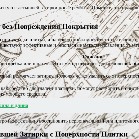
литку от застывшей затирки после ремонта. Помните, что прави
и без Повреждения Покрытия
ата при укладке плитки, и на поверхности могут остаться излиш
уществуют эффективные и безопасные методы избавления от зати
Описание
и скребка или шпателя. Этот метод подходит для небольших объ
орый размягчает затирку, позволяя легко удалить ее с поверхн
как средство для удаления затирки, помогут растворить и очист
ия моющего средства.
рина и длина
тро и эффективно восстановить первоначальный вид плиточного
шей Затирки с Поверхности Плитки