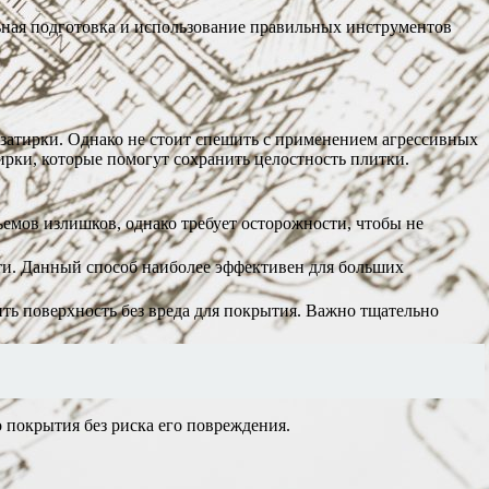
льная подготовка и использование правильных инструментов
ки затирки. Однако не стоит спешить с применением агрессивных
рки, которые помогут сохранить целостность плитки.
емов излишков, однако требует осторожности, чтобы не
ости. Данный способ наиболее эффективен для больших
ить поверхность без вреда для покрытия. Важно тщательно
 покрытия без риска его повреждения.