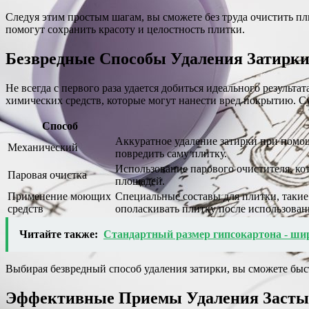
Следуя этим простым шагам, вы сможете без труда очистить п
помогут сохранить красоту и целостность плитки.
Безвредные Способы Удаления Затирк
Не всегда с первого раза удается добиться идеального результ
химических средств, которые могут нанести вред покрытию. С
Способ
Аккуратное удаление затирки при помощ
Механический
повредить саму плитку.
Использование парового очистителя, кот
Паровая очистка
площадей.
Применение моющих
Специальные составы для плитки, такие 
средств
ополаскивать плитку после использован
Читайте также:
Стандартный размер гипсокартона - ши
Выбирая безвредный способ удаления затирки, вы сможете быс
Эффективные Приемы Удаления Застыв