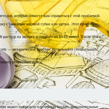
методов, которые помогут вам справиться с этой проблемой.
тирку с помощью жесткой губки или щетки. Этот простой и
 раствор на затирку и оставьте на 10-15 минут. После этого
особу — механической очистке. Используйте специальный
.
 в ваших ремонтных делах!
ление может повредить плитку или создать дополнительные