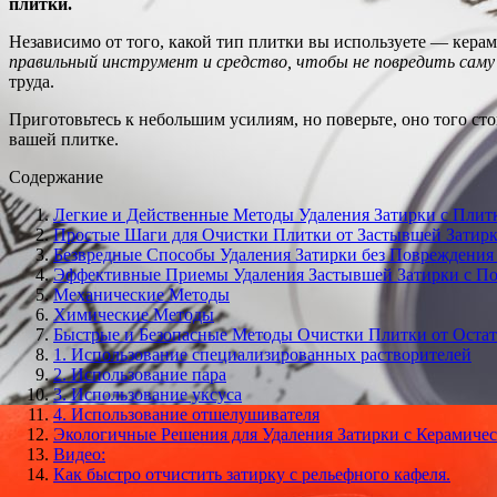
плитки.
Независимо от того, какой тип плитки вы используете — кер
правильный инструмент и средство, чтобы не повредить саму
труда.
Приготовьтесь к небольшим усилиям, но поверьте, оно того ст
вашей плитке.
Содержание
Легкие и Действенные Методы Удаления Затирки с Плит
Простые Шаги для Очистки Плитки от Застывшей Затир
Безвредные Способы Удаления Затирки без Повреждени
Эффективные Приемы Удаления Застывшей Затирки с П
Механические Методы
Химические Методы
Быстрые и Безопасные Методы Очистки Плитки от Остат
1. Использование специализированных растворителей
2. Использование пара
3. Использование уксуса
4. Использование отшелушивателя
Экологичные Решения для Удаления Затирки с Керамиче
Видео:
Как быстро отчистить затирку с рельефного кафеля.