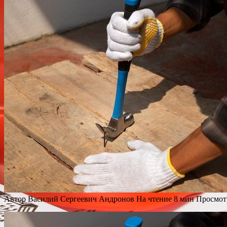
Автор
Василий Сергеевич Андронов
На чтение
8 мин
Просмот