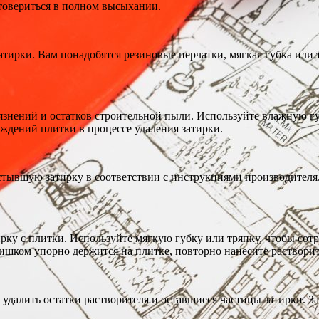
стовериться в полном высыхании.
тирки. Вам понадобятся резиновые перчатки, мягкая губка или 
язнений и остатков строительной пыли. Используйте влажную гу
ждений плитки в процессе удаления затирки.
стывшую затирку в соответствии с инструкциями производителя
ирку с плитки. Используйте мягкую губку или тряпку, чтобы сот
лишком упорно держится на плитке, повторно нанесите растворит
 удалить остатки растворителя и оставшиеся частицы затирки. З