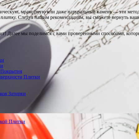
амическую, мраморную или даже натуральный камень — эти мето
 плитку.
Следуя нашим рекомендациям, вы сможете вернуть вашей
оит! Далее мы поделимся с вами проверенными способами, которы
ки
ки
я Покрытия
оверхности Плитки
ков Затирки
ской Плитки