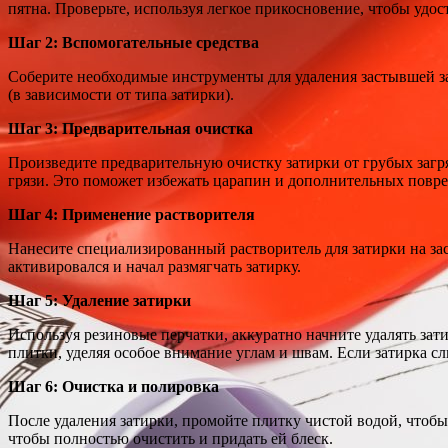
пятна. Проверьте, используя легкое прикосновение, чтобы удо
Шаг 2: Вспомогательные средства
Соберите необходимые инструменты для удаления застывшей за
(в зависимости от типа затирки).
Шаг 3: Предварительная очистка
Произведите предварительную очистку затирки от грубых загр
грязи. Это поможет избежать царапин и дополнительных повре
Шаг 4: Применение растворителя
Нанесите специализированный растворитель для затирки на за
активировался и начал размягчать затирку.
Шаг 5: Удаление затирки
Используя резиновые перчатки, аккуратно начните удалять зат
плитки, уделяя особое внимание углам и швам. Если затирка с
Шаг 6: Очистка и полировка
После удаления затирки, промойте плитку чистой водой, чтобы
чтобы полностью очистить и придать ей блеск.