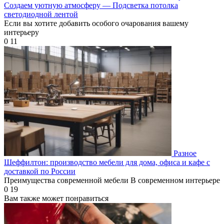
Создаем уютную атмосферу — Подсветка потолка
светодиодной лентой
Если вы хотите добавить особого очарования вашему
интерьеру
0
11
Разное
Шеффилтон: производство мебели для дома, офиса и кафе с
доставкой по России
Преимущества современной мебели В современном интерьере
0
19
Вам также может понравиться