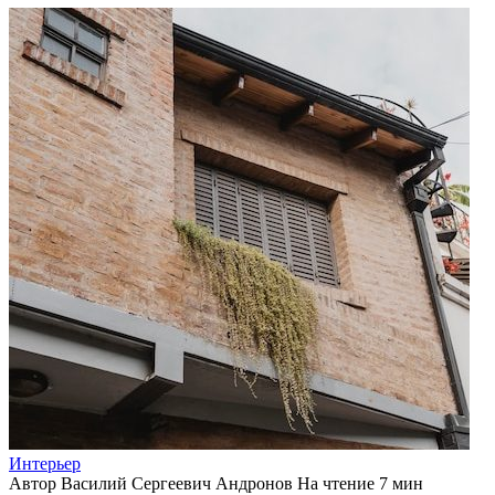
Интерьер
Автор
Василий Сергеевич Андронов
На чтение
7 мин