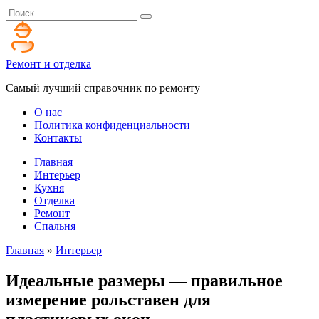
Перейти
Search
к
for:
содержанию
Ремонт и отделка
Самый лучший справочник по ремонту
О нас
Политика конфиденциальности
Контакты
Главная
Интерьер
Кухня
Отделка
Ремонт
Спальня
Главная
»
Интерьер
Идеальные размеры — правильное
измерение рольставен для
пластиковых окон