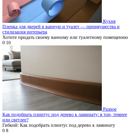
Кухня
Пленка для дверей в ванную и туалет — преимущества и
стилизация интерьера
Хотите придать своему ванному или туалетному помещению
0
10
Разное
Как подобрать плинтус под дерево к ламинату: в тон, темнее
или светлее?
Гибкий: Как подобрать плинтус под дерево к ламинату
0
8