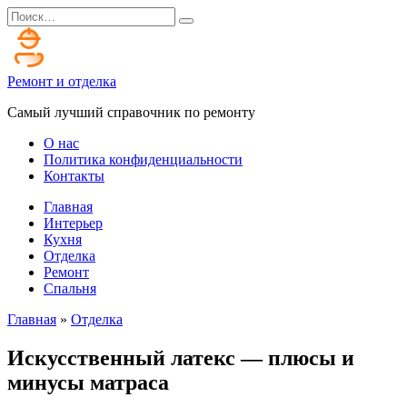
Перейти
Search
к
for:
содержанию
Ремонт и отделка
Самый лучший справочник по ремонту
О нас
Политика конфиденциальности
Контакты
Главная
Интерьер
Кухня
Отделка
Ремонт
Спальня
Главная
»
Отделка
Искусственный латекс — плюсы и
минусы матраса