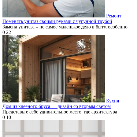
Ремонт
Поменять унитаз своими руками с чугунной трубой
Замена унитаза – не самое маленькое дело в быту, особенно
0
22
Кухня
Дом из клееного бруса — дизайн со вторым светом
Представьте себе удивительное место, где архитектура
0
10