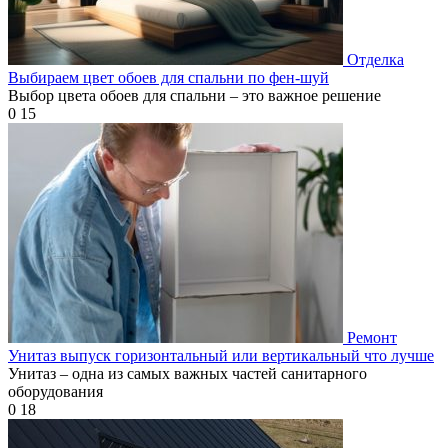
Отделка
Выбираем цвет обоев для спальни по фен-шуй
Выбор цвета обоев для спальни – это важное решение
0
15
Ремонт
Унитаз выпуск горизонтальный или вертикальный что лучше
Унитаз – одна из самых важных частей санитарного
оборудования
0
18