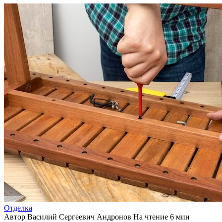
Отделка
Автор
Василий Сергеевич Андронов
На чтение
6 мин