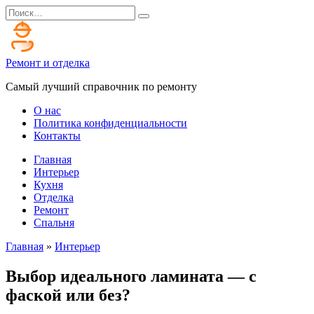
Перейти
Search
к
for:
содержанию
Ремонт и отделка
Самый лучший справочник по ремонту
О нас
Политика конфиденциальности
Контакты
Главная
Интерьер
Кухня
Отделка
Ремонт
Спальня
Главная
»
Интерьер
Выбор идеального ламината — с
фаской или без?