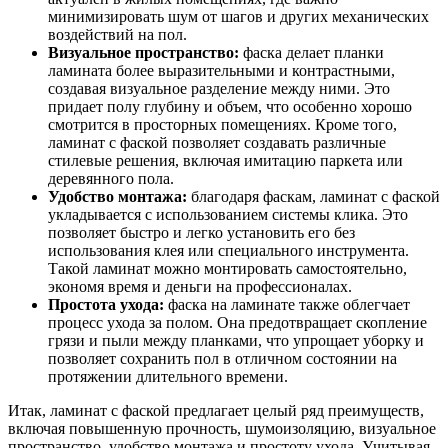
минимизировать шум от шагов и других механических
воздействий на пол.
Визуальное пространство:
фаска делает планки
ламината более выразительными и контрастными,
создавая визуальное разделение между ними. Это
придает полу глубину и объем, что особенно хорошо
смотрится в просторных помещениях. Кроме того,
ламинат с фаской позволяет создавать различные
стилевые решения, включая имитацию паркета или
деревянного пола.
Удобство монтажа:
благодаря фаскам, ламинат с фаской
укладывается с использованием системы клика. Это
позволяет быстро и легко установить его без
использования клея или специального инструмента.
Такой ламинат можно монтировать самостоятельно,
экономя время и деньги на профессионалах.
Простота ухода:
фаска на ламинате также облегчает
процесс ухода за полом. Она предотвращает скопление
грязи и пыли между планками, что упрощает уборку и
позволяет сохранить пол в отличном состоянии на
протяжении длительного времени.
Итак, ламинат с фаской предлагает целый ряд преимуществ,
включая повышенную прочность, шумоизоляцию, визуальное
пространство, удобство монтажа и простоту ухода. Учитывая