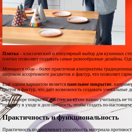
Плитка
– классический и популярный выбор для кухонных стен
плитки позволяет создавать самые разнообразные дизайны. Од
Моющиеся обои
– более практичная альтернатива традиционны
широком ассортименте расцветок и фактур, что позволяет гарм
Ещё одним вариантом является
панельное покрытие
, наприме
цветов и фактур, что даёт возможность создавать уникальные 
При выборе покрытия для стен на кухне важно учитывать не т
простоту в уходе и долговечность, чтобы создать по-настоящ
Практичность и функциональность
Практичность подразумевает способность материала противосто