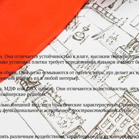
. Она отличается устойчивостью к влаге, высоким температурам 
нако установка плитки требует определенных навыков и может б
м обоям. Они легко отмываются от пятен и жира, что делает и
онично вписать их в любой интерьер.
р, МДФ или ПВХ панели. Они отличаются водостойкостью, лёгк
дизайнерские решения.
олько внешний вид, но и практические характеристики. Ориенти
ему функциональное и
эстетичное пространство
вашей кухни.
ять различным воздействиям, характерным для кухонного простр