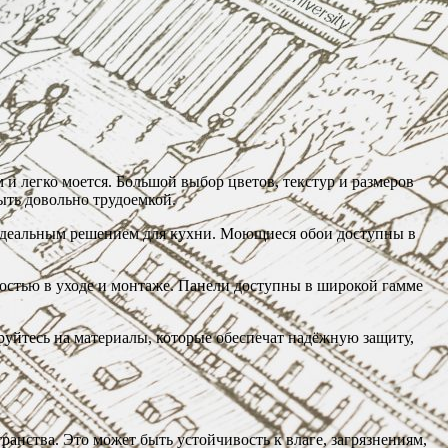
и легко моется. Большой выбор цветов, текстур и размеров
ыть довольно трудоемкой.
х идеальным решением для кухни. Моющиеся обои доступны в
остью в уходе и монтаже. Панели доступны в широкой гамме
руйтесь на материалы, которые обеспечат надёжную защиту,
анства. Это может быть устойчивость к влаге, загрязнениям,