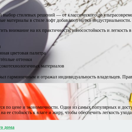
 выбор стилевых решений — от классического до ультрасовреме
ые материалы в стиле лофт добавляют нотки индустриальности.
ить внимание на их практичность, износостойкость и легкость в
и
нная цветовая палитра
 тёплые оттенки
ысокотехнологичных материалов
 был гармоничным и отражал индивидуальность владельцев. Пра
ся по цене и экономичности. Один из самых популярных и дост
а ее стойкость к влаге и жиру, чтобы обеспечить легкость ухода
го дома