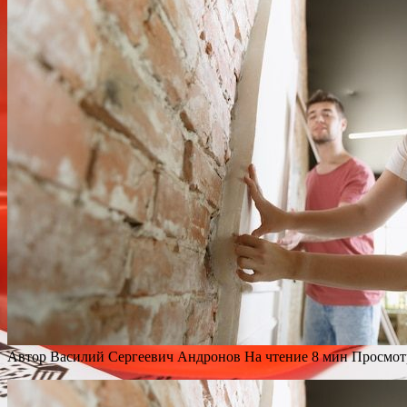
Автор
Василий Сергеевич Андронов
На чтение
8 мин
Просмот