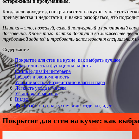
осторожным и продуманным.
Когда дело доходит до покрытия стен на кухне, у нас есть нес
преимущества и недостатки, и важно разобраться, что подходи
Плитка – это, пожалуй, самый популярный и практичный вари
долговечна. Кроме того, плитка доступна во множестве цвето
трудоемкой задачей и требовать использования специальных 
Содержание
Покрытие для стен на кухне: как выбрать лучшее
Практичность и функциональность
Стиль и дизайн интерьера
Бюджет и экономичность
Устойчивость к воздействию влаги и пара
Легкость ухода и чистка
Установка и монтаж
Видео:
🏠 Дизайн стен на кухне: виды отделки, идеи
Покрытие для стен на кухне: как выбр