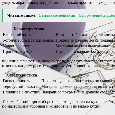
ударам, абразивному воздействию, а также простота в уходе и о
Читайте также:
Стильные решения - Оформление душе
Характеристика
Влагостойкость
Важно, чтобы материал не впитыв
Устойчивость к загрязнениям
Покрытие должно легко поддавать
Ударопрочность
Материал должен выдерживать сл
Простота в уходе
Идеальным вариантом будет покры
Функциональность, в свою очередь, подразумевает соответст
отнести, например, гигиеничность, устойчивость к высоким те
Характеристика
Гигиеничность
Покрытие должно быть легко поддающимс
Термоустойчивость
Материал должен выдерживать воздейств
Влияние на акустику
Выбранное покрытие не должно создавать
Таким образом, при выборе покрытия для стен на кухне необхо
по-настоящему удобный и комфортный интерьер кухни.