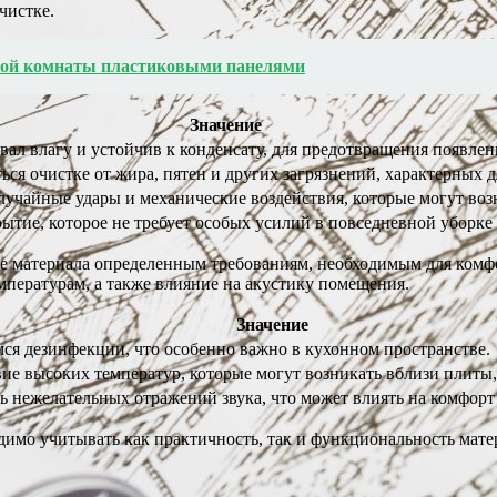
чистке.
вой комнаты пластиковыми панелями
Значение
ал влагу и устойчив к конденсату, для предотвращения появлен
ся очистке от жира, пятен и других загрязнений, характерных д
учайные удары и механические воздействия, которые могут возн
тие, которое не требует особых усилий в повседневной уборке 
вие материала определенным требованиям, необходимым для ком
мпературам, а также влияние на акустику помещения.
Значение
я дезинфекции, что особенно важно в кухонном пространстве.
ие высоких температур, которые могут возникать вблизи плиты,
 нежелательных отражений звука, что может влиять на комфорт
димо учитывать как практичность, так и функциональность матер