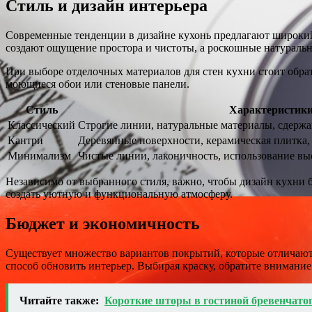
Стиль и дизайн интерьера
Современные тенденции в дизайне кухонь предлагают широкий
создают ощущение простора и чистоты, а роскошные натуральн
При выборе отделочных материалов для стен кухни стоит обрат
моющиеся обои или стеновые панели.
Стиль
Характеристик
Классический
Строгие линии, натуральные материалы, сдержа
Кантри
Деревянные поверхности, керамическая плитка,
Минимализм
Чистые линии, лаконичность, использование в
Независимо от выбранного стиля, важно, чтобы дизайн кухни
создать уютную и функциональную атмосферу.
Бюджет и экономичность
Существует множество вариантов покрытий, которые отличают
способ обновить интерьер. Выбирая краску, обратите внимание н
Читайте также:
Короткие шторы в гостиной бревенчато