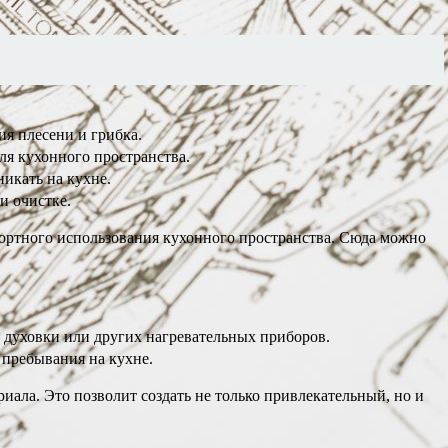
ия плесени и грибка.
ля кухонного пространства.
икать на кухне.
и очистке.
фортного использования кухонного пространства. Сюда можно
 духовки или других нагревательных приборов.
 пребывания на кухне.
иала. Это позволит создать не только привлекательный, но и