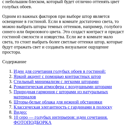
с небольшим блеском, который будет отлично оттенять цвет
голубых обоев.
Одним из важных факторов при выборе штор является
освещение в гостиной. Если в комнате достаточно света, то
можно выбрать шторы темных оттенков, например, голубого
синего или бирюзового цвета. Это создаст контраст и придаст
гостиной смелости и изящества. Если же в комнате мало
света, то стоит выбрать более светлые оттенки штор, которые
будут отражать свет и создавать визуальное ощущение
простора.
Содержание
Идеи для сочетания голубых обоев в гостиной:
Яркий акцент с помощью контрастных штор
Стильный минимализм с легкими шторами
Романтическая атмосфера с воздушными шторами
Природная гармония с шторами из натуральных
материалов
Шторы-белые облака для нежной обстановки
Классическая элегантность с гардинами в полоску
Видео:
10 серо — голубых интерьеров: идеи сочетания.
ФОТОПОДБОРКА