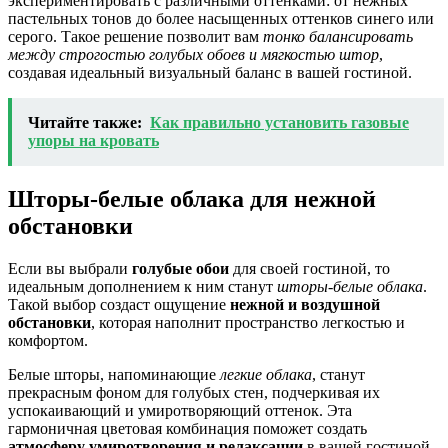
экспериментировать с различными оттенками: от нежных
пастельных тонов до более насыщенных оттенков синего или
серого. Такое решение позволит вам
тонко балансировать
между строгостью голубых обоев и мягкостью штор
,
создавая идеальный визуальный баланс в вашей гостиной.
Читайте также:
Как правильно установить газовые
упоры на кровать
Шторы-белые облака для нежной
обстановки
Если вы выбрали
голубые обои
для своей гостиной, то
идеальным дополнением к ним станут
шторы-белые облака
.
Такой выбор создаст ощущение
нежной и воздушной
обстановки
, которая наполнит пространство легкостью и
комфортом.
Белые шторы, напоминающие
легкие облака
, станут
прекрасным фоном для голубых стен, подчеркивая их
успокаивающий и умиротворяющий оттенок. Эта
гармоничная цветовая комбинация поможет создать
атмосферу умиротворения и релаксации
в вашей гостиной.