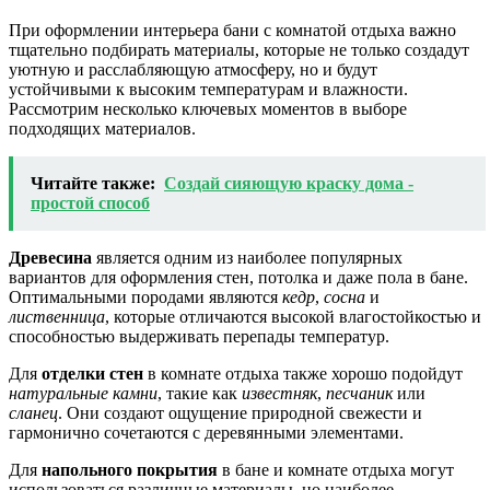
При оформлении интерьера бани с комнатой отдыха важно
тщательно подбирать материалы, которые не только создадут
уютную и расслабляющую атмосферу, но и будут
устойчивыми к высоким температурам и влажности.
Рассмотрим несколько ключевых моментов в выборе
подходящих материалов.
Читайте также:
Создай сияющую краску дома -
простой способ
Древесина
является одним из наиболее популярных
вариантов для оформления стен, потолка и даже пола в бане.
Оптимальными породами являются
кедр
,
сосна
и
лиственница
, которые отличаются высокой влагостойкостью и
способностью выдерживать перепады температур.
Для
отделки стен
в комнате отдыха также хорошо подойдут
натуральные камни
, такие как
известняк
,
песчаник
или
сланец
. Они создают ощущение природной свежести и
гармонично сочетаются с деревянными элементами.
Для
напольного покрытия
в бане и комнате отдыха могут
использоваться различные материалы, но наиболее