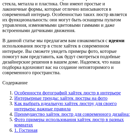
стекла, металла и пластика. Они имеют простые и
лаконичные формы, которые отлично вписываются в
современный интерьер. Особенностью таких люстр является
их функциональность: они могут быть оснащены пультом
управления, изменяемыми цветовыми гаммами и даже
встроенными датчиками движения.
В данной статье мы предлагаем вам ознакомиться с
идеями
использования люстр в стиле хайтек в современном
интерьере. Вы сможете увидеть примеры фото, которые
помогут вам представить, как будут смотреться подобные
дизайнерские решения в вашем доме. Надеемся, что наша
подборка вдохновит вас на создание неповторимого и
современного пространства.
Содержание
Особенности фотографий хайтек люстр в интерьере
Интерьерные тренды: хайтек люстры на фото
Как выбрать идеальную хайтек люстру для своего
интерьера: важные правила
Преимущество хайтек люстр для современного дизайна:
Фото примеры использования хайтек люстр в разных
комнатах
1. Гостиная