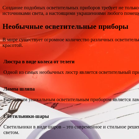
Создание подобных осветительных приборов требует не только 
источниками света, а настоящими украшениями любого помеще
Необычные осветительные приборы
В мире существует огромное количество различных осветитель
красотой.
Люстра в виде колеса от телеги
Одной из самых необычных люстр является осветительный приб
Лампа шляпа
Еще одним уникальным осветительным прибором является лам
Светильники-шары
Светильники в виде шаров – это современное и стильное реш
светом.