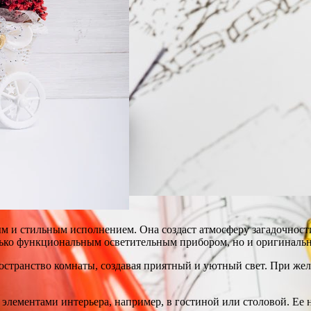
 и стильным исполнением. Она создаст атмосферу загадочности 
только функциональным осветительным прибором, но и оригиналь
остранство комнаты, создавая приятный и уютный свет. При же
элементами интерьера, например, в гостиной или столовой. Ее 