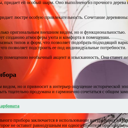
ры, придает ей особый шарм. Оно выполнено из прочного дерева 
придает люстре особую привлекательность. Сочетание деревянн
 только оригинальным внешним видом, но и функциональностью.
вует созданию атмосферы уюта и комфорта в помещении.
разных типов и форм, что позволяет подобрать подходящий вариа
что позволяет подстроить ее под индивидуальные потребности.
ему помещению необычный акцент и изысканность. Она станет не
ибора
 видом, но и привносит в интерьер ощущение исторической эпох
 быть тщательно продумана и гармонично сочетаться с общим зам
карбоната
ного прибора заключается в использовании натуральных матери
оторое не оставит равнодушным ни одного ценителя оригинальн