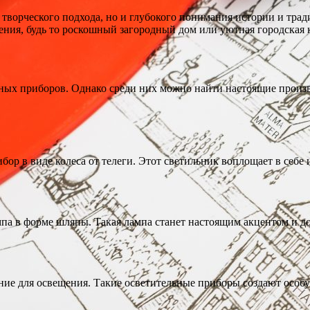
творческого подхода, но и глубокого понимания истории и трад
ния, будь то роскошный загородный дом или уютная городская 
ных приборов. Однако среди них можно найти настоящие произв
ор в виде колеса от телеги. Этот светильник воплощает в себе
па в форме шляпы. Такая лампа станет настоящим акцентом и д
ение для освещения. Такие осветительные приборы создают осо