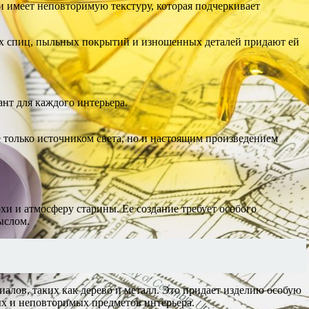
и имеет неповторимую текстуру, которая подчеркивает
ых спиц, пыльных покрытий и изношенных деталей придают ей
нт для каждого интерьера.
 только источником света, но и настоящим произведением
и и атмосферу старины. Ее создание требует особого
ыслом.
алов, таких как дерево и металл. Это придает изделию особую
ых и неповторимых предметов интерьера.