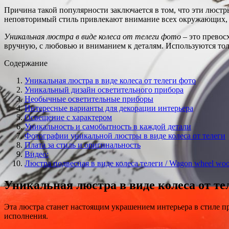
Причина такой популярности заключается в том, что эти люстр
неповторимый стиль привлекают внимание всех окружающих,
Уникальная люстра в виде колеса от телеги фото
– это превос
вручную, с любовью и вниманием к деталям. Используются толь
Содержание
Уникальная люстра в виде колеса от телеги фото
Уникальный дизайн осветительного прибора
Необычные осветительные приборы
Интересные варианты для декорации интерьера
Освещение с характером
Уникальность и самобытность в каждой детали
Фотографии уникальной люстры в виде колеса от телеги
Плата за стиль и оригинальность
Видео:
Люстра подвесная в виде колеса телеги / Wagon wheel wood
Уникальная люстра в виде колеса от те
Эта люстра станет настоящим украшением интерьера в стиле п
исполнения.