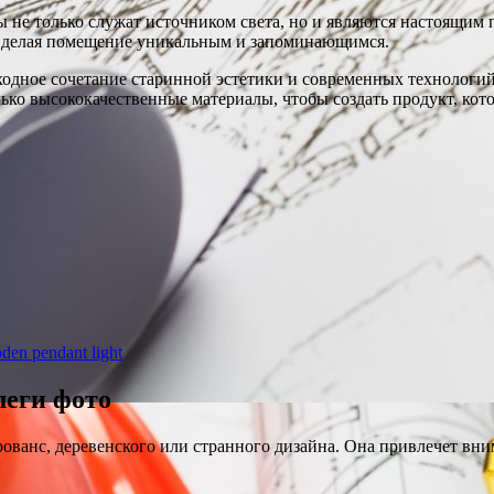
ы не только служат источником света, но и являются настоящим
 делая помещение уникальным и запоминающимся.
ходное сочетание старинной эстетики и современных технологий
ко высококачественные материалы, чтобы создать продукт, кото
en pendant light
леги фото
рованс, деревенского или странного дизайна. Она привлечет в