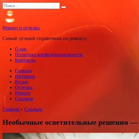
Перейти
Search
к
for:
содержанию
Ремонт и отделка
Самый лучший справочник по ремонту
О нас
Политика конфиденциальности
Контакты
Главная
Интерьер
Кухня
Отделка
Ремонт
Спальня
Главная
»
Спальня
Необычные осветительные решения — лю