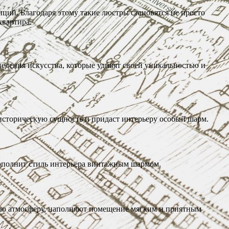
иций. Благодаря этому такие люстры становятся не просто
квартира.
едения искусства, которые удивят своей уникальностью и
 историческую сущность и придаст интерьеру особый шарм.
ополнит стиль интерьера винтажным шармом.
бую атмосферу, наполняют помещение мягким и приятным