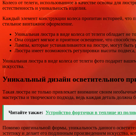
Колесо от телеги, использованное в качестве основы для люст
естественность и уникальность изделия.
Каждый элемент конструкции колеса пропитан историей, что 
стильное винтажное оформление.
Уникальная люстра в виде колеса от телеги обладает не
Она создает мягкое и приятное освещение, что способст
Лампы, которые устанавливаются на люстре, могут быть 
Люстра имеет возможность регулировки высоты подвеса, 
Уникальная люстра в виде колеса от телеги фото подарит ваш
искусства.
Уникальный дизайн осветительного пр
Такая люстра не только привлекает внимание своим необычным
мастерства и творческого подхода, ведь каждая деталь должна
Читайте также:
Устройство форточки в теплице из поли
Помимо оригинальной формы, уникальность данного осветитель
эстетику и делает его подлинным произведением искусства, к