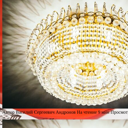
Автор
Василий Сергеевич Андронов
На чтение
9 мин
Просмот