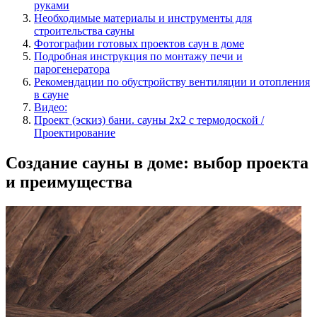
руками
Необходимые материалы и инструменты для
строительства сауны
Фотографии готовых проектов саун в доме
Подробная инструкция по монтажу печи и
парогенератора
Рекомендации по обустройству вентиляции и отопления
в сауне
Видео:
Проект (эскиз) бани. сауны 2х2 с термодоской /
Проектирование
Создание сауны в доме: выбор проекта
и преимущества