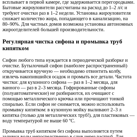
всплывает в первой камере, где задерживается перегородками.
Бытовые жироуловители рассчитаны на расход до 1–2 л/с и
требуют очистки раз в 1–2 недели. Установка жироуловителя
снижает количество жира, попадающего в канализацию, на
80–90%. Для частных домов возможна установка автономных
жироотделителей большей производительности.
Регулярная чистка сифона и промывка труб
кипятком
Сифон любого типа нуждается в периодической разборке и
очистке. Бутылочный сифон (наиболее распространенный)
откручивается вручную — необходимо отвинтить колбу,
извлечь накопившийся осадок и промыть все детали. Частота
чистки: для кухонного сифона — раз в 1–2 месяца, для
ванного — раз в 2–3 месяца. Гофрированные сифоны
(полуавтоматические) не разбираются, их очищают с
помощью металлического крючка или прочищают тонкой
спиралью. Если сифон не снимается, можно использовать
промывку кипятком: в кухонную мойку выливают 2–3 л
кипятка (только для металлических труб!), для пластиковых —
воду температурой не выше 60 °C.
Промывка труб кипятком без сифона выполняется путем
заливки воды непосредственно в слив через раструб. Для