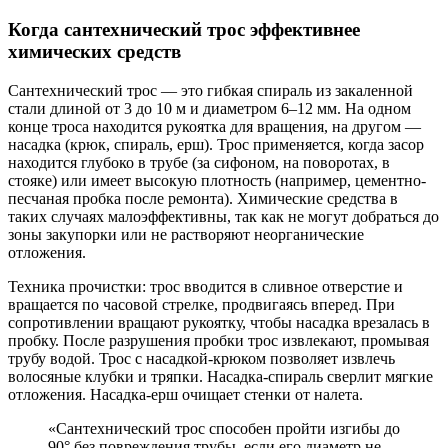
Когда сантехнический трос эффективнее
химических средств
Сантехнический трос — это гибкая спираль из закаленной
стали длиной от 3 до 10 м и диаметром 6–12 мм. На одном
конце троса находится рукоятка для вращения, на другом —
насадка (крюк, спираль, ерш). Трос применяется, когда засор
находится глубоко в трубе (за сифоном, на поворотах, в
стояке) или имеет высокую плотность (например, цементно-
песчаная пробка после ремонта). Химические средства в
таких случаях малоэффективны, так как не могут добраться до
зоны закупорки или не растворяют неорганические
отложения.
Техника прочистки: трос вводится в сливное отверстие и
вращается по часовой стрелке, продвигаясь вперед. При
сопротивлении вращают рукоятку, чтобы насадка врезалась в
пробку. После разрушения пробки трос извлекают, промывая
трубу водой. Трос с насадкой-крюком позволяет извлечь
волосяные клубки и тряпки. Насадка-спираль сверлит мягкие
отложения. Насадка-ерш очищает стенки от налета.
«Сантехнический трос способен пройти изгибы до
90° без повреждения трубы, если его диаметр не