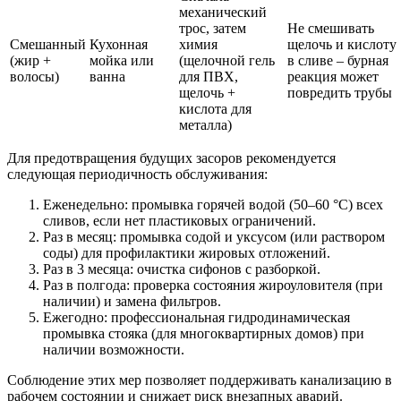
механический
трос, затем
Не смешивать
Смешанный
Кухонная
химия
щелочь и кислоту
(жир +
мойка или
(щелочной гель
в сливе – бурная
волосы)
ванна
для ПВХ,
реакция может
щелочь +
повредить трубы
кислота для
металла)
Для предотвращения будущих засоров рекомендуется
следующая периодичность обслуживания:
Еженедельно: промывка горячей водой (50–60 °C) всех
сливов, если нет пластиковых ограничений.
Раз в месяц: промывка содой и уксусом (или раствором
соды) для профилактики жировых отложений.
Раз в 3 месяца: очистка сифонов с разборкой.
Раз в полгода: проверка состояния жироуловителя (при
наличии) и замена фильтров.
Ежегодно: профессиональная гидродинамическая
промывка стояка (для многоквартирных домов) при
наличии возможности.
Соблюдение этих мер позволяет поддерживать канализацию в
рабочем состоянии и снижает риск внезапных аварий.