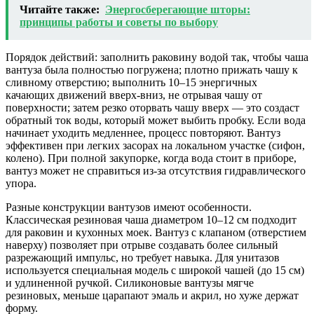
Читайте также:
Энергосберегающие шторы:
принципы работы и советы по выбору
Порядок действий: заполнить раковину водой так, чтобы чаша
вантуза была полностью погружена; плотно прижать чашу к
сливному отверстию; выполнить 10–15 энергичных
качающих движений вверх-вниз, не отрывая чашу от
поверхности; затем резко оторвать чашу вверх — это создаст
обратный ток воды, который может выбить пробку. Если вода
начинает уходить медленнее, процесс повторяют. Вантуз
эффективен при легких засорах на локальном участке (сифон,
колено). При полной закупорке, когда вода стоит в приборе,
вантуз может не справиться из-за отсутствия гидравлического
упора.
Разные конструкции вантузов имеют особенности.
Классическая резиновая чаша диаметром 10–12 см подходит
для раковин и кухонных моек. Вантуз с клапаном (отверстием
наверху) позволяет при отрыве создавать более сильный
разрежающий импульс, но требует навыка. Для унитазов
используется специальная модель с широкой чашей (до 15 см)
и удлиненной ручкой. Силиконовые вантузы мягче
резиновых, меньше царапают эмаль и акрил, но хуже держат
форму.