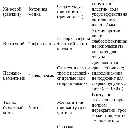
кипяток в
Сода + уксус
Жировой
Кухонная
пластик; сода +
или кипяток
(свежий)
мойка
уксус эффективна
(для металла)
до толщины
налета 2 мм
Химия против
волос
Разборка сифона
слабоэффективна;
Волосяной
Сифон ванны
+ тонкий трос с
не использовать
крюком
кислоты для
чугуна
Для пластика –
Сантехнический
трос в оболочке;
Песчано-
трос с насадкой-
гидродинамика
Стояк, лежак
цементный
спиралью или
не подходит для
гидродинамика
старых чугунных
труб (до 1980 г.)
Вантуз не
эффективен при
Ткань,
Жесткий трос
полном
бумажный
Унитаз
или вантуз для
перекрытии; трос
комок
унитаза
может повредить
эмаль унитаза
Сначала