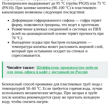
Полипропилен выдерживает до 95 °C (трубы PN20) или 75 °C
(PN10). При заливке кипятка (98–100 °C) в пластиковую
канализацию возможны следующие последствия:
Деформация гофрированного сифона — гофра теряет
форму, появляются трещины, что ведет к протечкам.
Размягчение клеевых соединений в системах из ПВХ
(клей на цианакрилатной основе теряет прочность при
70 °C).
Выпадение осадка при быстром охлаждении —
температура кипятка может расплавить жировой слой,
который при остывании оседает на стенках и
спрессовывается.
Читайте также:
Шеффилтон: производство мебели
для дома, офиса и кафе с доставкой по России
Безопасный способ промывки для пластиковых труб: вода с
температурой 50–60 °C. Если требуется горячая вода, лучше
использовать механические методы. При засорах в трубе
после кипятка рекомендуется сразу же прогнать холодную
воду, чтобы снизить нагрев.