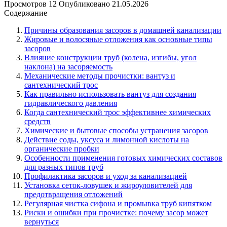
Просмотров
12
Опубликовано
21.05.2026
Содержание
Причины образования засоров в домашней канализации
Жировые и волосяные отложения как основные типы
засоров
Влияние конструкции труб (колена, изгибы, угол
наклона) на засоряемость
Механические методы прочистки: вантуз и
сантехнический трос
Как правильно использовать вантуз для создания
гидравлического давления
Когда сантехнический трос эффективнее химических
средств
Химические и бытовые способы устранения засоров
Действие соды, уксуса и лимонной кислоты на
органические пробки
Особенности применения готовых химических составов
для разных типов труб
Профилактика засоров и уход за канализацией
Установка сеток-ловушек и жироуловителей для
предотвращения отложений
Регулярная чистка сифона и промывка труб кипятком
Риски и ошибки при прочистке: почему засор может
вернуться