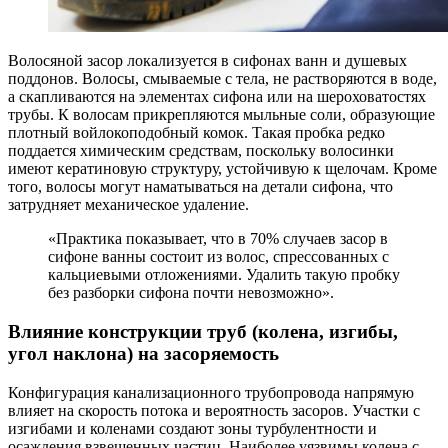
Волосяной засор локализуется в сифонах ванн и душевых
поддонов. Волосы, смываемые с тела, не растворяются в воде,
а скапливаются на элементах сифона или на шероховатостях
трубы. К волосам прикрепляются мыльные соли, образующие
плотный войлокоподобный комок. Такая пробка редко
поддается химическим средствам, поскольку волосинки
имеют кератиновую структуру, устойчивую к щелочам. Кроме
того, волосы могут наматываться на детали сифона, что
затрудняет механическое удаление.
«Практика показывает, что в 70% случаев засор в
сифоне ванны состоит из волос, спрессованных с
кальциевыми отложениями. Удалить такую пробку
без разборки сифона почти невозможно».
Влияние конструкции труб (колена, изгибы,
угол наклона) на засоряемость
Конфигурация канализационного трубопровода напрямую
влияет на скорость потока и вероятность засоров. Участки с
изгибами и коленами создают зоны турбулентности и
осаждения взвешенных частиц. Наиболее уязвимы колена с