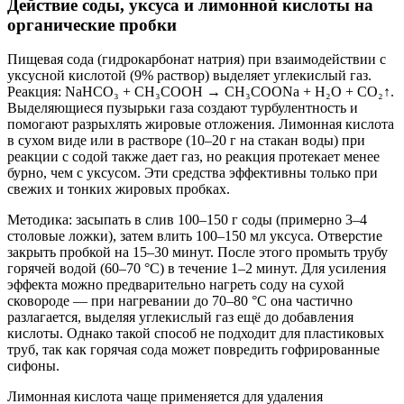
Действие соды, уксуса и лимонной кислоты на
органические пробки
Пищевая сода (гидрокарбонат натрия) при взаимодействии с
уксусной кислотой (9% раствор) выделяет углекислый газ.
Реакция: NaHCO₃ + CH₃COOH → CH₃COONa + H₂O + CO₂↑.
Выделяющиеся пузырьки газа создают турбулентность и
помогают разрыхлять жировые отложения. Лимонная кислота
в сухом виде или в растворе (10–20 г на стакан воды) при
реакции с содой также дает газ, но реакция протекает менее
бурно, чем с уксусом. Эти средства эффективны только при
свежих и тонких жировых пробках.
Методика: засыпать в слив 100–150 г соды (примерно 3–4
столовые ложки), затем влить 100–150 мл уксуса. Отверстие
закрыть пробкой на 15–30 минут. После этого промыть трубу
горячей водой (60–70 °C) в течение 1–2 минут. Для усиления
эффекта можно предварительно нагреть соду на сухой
сковороде — при нагревании до 70–80 °C она частично
разлагается, выделяя углекислый газ ещё до добавления
кислоты. Однако такой способ не подходит для пластиковых
труб, так как горячая сода может повредить гофрированные
сифоны.
Лимонная кислота чаще применяется для удаления