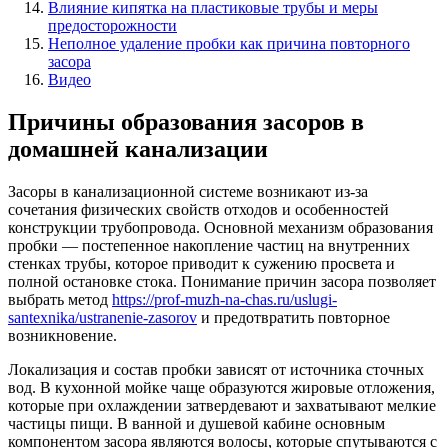
Влияние кипятка на пластиковые трубы и меры
предосторожности
Неполное удаление пробки как причина повторного
засора
Видео
Причины образования засоров в
домашней канализации
Засоры в канализационной системе возникают из-за
сочетания физических свойств отходов и особенностей
конструкции трубопровода. Основной механизм образования
пробки — постепенное накопление частиц на внутренних
стенках трубы, которое приводит к сужению просвета и
полной остановке стока. Понимание причин засора позволяет
выбрать метод
https://prof-muzh-na-chas.ru/uslugi-
santexnika/ustranenie-zasorov
и предотвратить повторное
возникновение.
Локализация и состав пробки зависят от источника сточных
вод. В кухонной мойке чаще образуются жировые отложения,
которые при охлаждении затвердевают и захватывают мелкие
частицы пищи. В ванной и душевой кабине основным
компонентом засора являются волосы, которые спутываются с