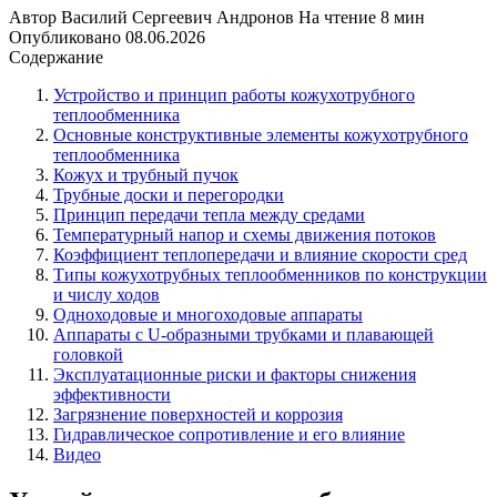
Автор
Василий Сергеевич Андронов
На чтение
8 мин
Опубликовано
08.06.2026
Содержание
Устройство и принцип работы кожухотрубного
теплообменника
Основные конструктивные элементы кожухотрубного
теплообменника
Кожух и трубный пучок
Трубные доски и перегородки
Принцип передачи тепла между средами
Температурный напор и схемы движения потоков
Коэффициент теплопередачи и влияние скорости сред
Типы кожухотрубных теплообменников по конструкции
и числу ходов
Одноходовые и многоходовые аппараты
Аппараты с U-образными трубками и плавающей
головкой
Эксплуатационные риски и факторы снижения
эффективности
Загрязнение поверхностей и коррозия
Гидравлическое сопротивление и его влияние
Видео