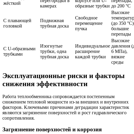
перегородки в
корпусе или U-
перепады,
жёсткий
камерах
образные трубки
до 200 °C
Высокие
Свободное
температу
С плавающей
Подвижная
перемещение
(до 350 °C)
головкой
трубная доска
пучка
большие
перепады
Высокие
Изогнутые
Индивидуальное
давления (
С U-образными
трубки, одна
расширение
6 МПа),
трубками
трубная доска
каждой трубки
вязкие
среды
Эксплуатационные риски и факторы
снижения эффективности
Работа теплообменника сопровождается постепенным
снижением тепловой мощности из-за внешних и внутренних
факторов. Ключевыми причинами деградации характеристик
являются загрязнение поверхностей и рост гидравлического
сопротивления.
Загрязнение поверхностей и коррозия