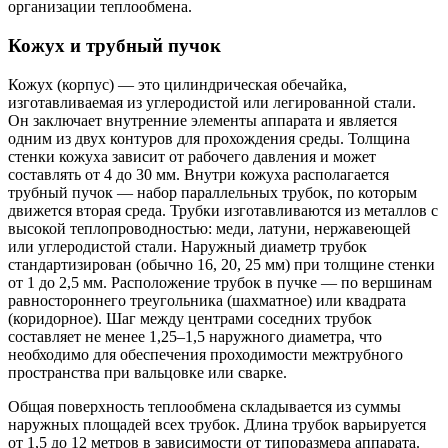
организации теплообмена.
Кожух и трубный пучок
Кожух (корпус) — это цилиндрическая обечайка,
изготавливаемая из углеродистой или легированной стали.
Он заключает внутренние элементы аппарата и является
одним из двух контуров для прохождения среды. Толщина
стенки кожуха зависит от рабочего давления и может
составлять от 4 до 30 мм. Внутри кожуха располагается
трубный пучок — набор параллельных трубок, по которым
движется вторая среда. Трубки изготавливаются из металлов с
высокой теплопроводностью: меди, латуни, нержавеющей
или углеродистой стали. Наружный диаметр трубок
стандартизирован (обычно 16, 20, 25 мм) при толщине стенки
от 1 до 2,5 мм. Расположение трубок в пучке — по вершинам
равностороннего треугольника (шахматное) или квадрата
(коридорное). Шаг между центрами соседних трубок
составляет не менее 1,25–1,5 наружного диаметра, что
необходимо для обеспечения проходимости межтрубного
пространства при вальцовке или сварке.
Общая поверхность теплообмена складывается из суммы
наружных площадей всех трубок. Длина трубок варьируется
от 1,5 до 12 метров в зависимости от типоразмера аппарата.