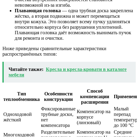
невозможной из-за изгиба.
Плавающая головка
— одна трубная доска закреплена
жёстко, а вторая подвижна и может перемещаться
внутри кожуха. Это позволяет всему пучку удлиняться
относительно корпуса без разрушения уплотнений.
Плавающая головка даёт возможность вынимать пучок
для ремонта и очистки.
Ниже приведены сравнительные характеристики
распространённых типов:
Читайте также:
Кресла и кресла-кровати в каталоге
мебели
Способ
Тип
Особенности
компенсации
Применен
теплообменника
конструкции
расширения
Фиксированные
Малый
Компенсатор на
Одноходовой
трубные доски,
перепад
корпусе
жёсткий
нет
температур
(линзовый)
компенсатора
до 100 °C
Разделительные
Компенсатор на
Средние
Многоходовой