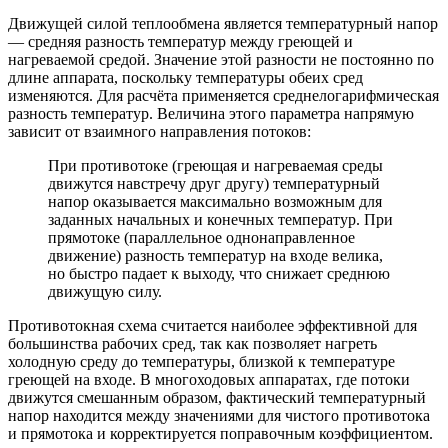
Движущей силой теплообмена является температурный напор
— средняя разность температур между греющей и
нагреваемой средой. Значение этой разности не постоянно по
длине аппарата, поскольку температуры обеих сред
изменяются. Для расчёта применяется среднелогарифмическая
разность температур. Величина этого параметра напрямую
зависит от взаимного направления потоков:
При противотоке (греющая и нагреваемая среды
движутся навстречу друг другу) температурный
напор оказывается максимально возможным для
заданных начальных и конечных температур. При
прямотоке (параллельное однонаправленное
движение) разность температур на входе велика,
но быстро падает к выходу, что снижает среднюю
движущую силу.
Противотокная схема считается наиболее эффективной для
большинства рабочих сред, так как позволяет нагреть
холодную среду до температуры, близкой к температуре
греющей на входе. В многоходовых аппаратах, где потоки
движутся смешанным образом, фактический температурный
напор находится между значениями для чистого противотока
и прямотока и корректируется поправочным коэффициентом.