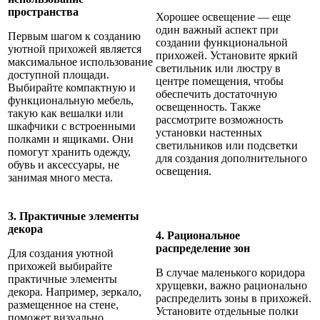
пространства
Хорошее освещение — еще
один важный аспект при
Первым шагом к созданию
создании функциональной
уютной прихожей является
прихожей. Установите яркий
максимальное использование
светильник или люстру в
доступной площади.
центре помещения, чтобы
Выбирайте компактную и
обеспечить достаточную
функциональную мебель,
освещенность. Также
такую как вешалки или
рассмотрите возможность
шкафчики с встроенными
установки настенных
полками и ящиками. Они
светильников или подсветки
помогут хранить одежду,
для создания дополнительного
обувь и аксессуары, не
освещения.
занимая много места.
3. Практичные элементы
декора
4. Рациональное
распределение зон
Для создания уютной
прихожей выбирайте
В случае маленького коридора
практичные элементы
хрущевки, важно рационально
декора. Например, зеркало,
распределить зоны в прихожей.
размещенное на стене,
Установите отдельные полки
поможет визуально