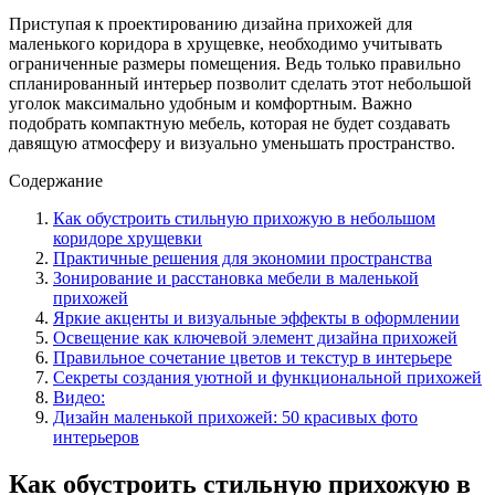
Приступая к проектированию дизайна прихожей для
маленького коридора в хрущевке, необходимо учитывать
ограниченные размеры помещения. Ведь только правильно
спланированный интерьер позволит сделать этот небольшой
уголок максимально удобным и комфортным. Важно
подобрать компактную мебель, которая не будет создавать
давящую атмосферу и визуально уменьшать пространство.
Содержание
Как обустроить стильную прихожую в небольшом
коридоре хрущевки
Практичные решения для экономии пространства
Зонирование и расстановка мебели в маленькой
прихожей
Яркие акценты и визуальные эффекты в оформлении
Освещение как ключевой элемент дизайна прихожей
Правильное сочетание цветов и текстур в интерьере
Секреты создания уютной и функциональной прихожей
Видео:
Дизайн маленькой прихожей: 50 красивых фото
интерьеров
Как обустроить стильную прихожую в