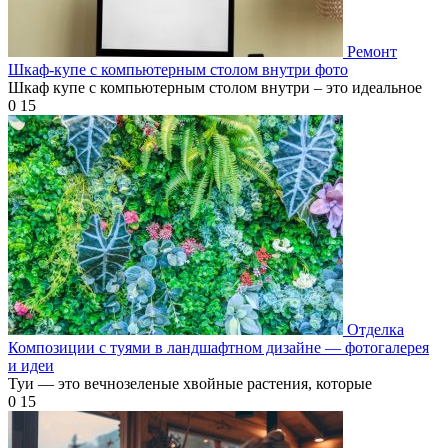
Ремонт
Шкаф-купе с компьютерным столом внутри фото
Шкаф купе с компьютерным столом внутри – это идеальное
0
15
Отделка
Композиции с туями в ландшафтном дизайне — фотогалерея
и идеи
Туи — это вечнозеленые хвойные растения, которые
0
15