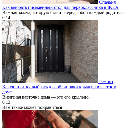
Спальня
Как выбрать письменный стол для первоклассника в IKEA
Важная задача, которую ставит перед собой каждый родитель
0
14
Ремонт
Какую плитку выбрать для облицовки крыльца в частном
доме
Визитная карточка дома — это его крыльцо.
0
13
Вам также может понравиться