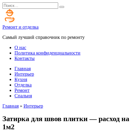
Перейти
Search
к
for:
содержанию
Ремонт и отделка
Самый лучший справочник по ремонту
О нас
Политика конфиденциальности
Контакты
Главная
Интерьер
Кухня
Отделка
Ремонт
Спальня
Главная
»
Интерьер
Затирка для швов плитки — расход на
1м2