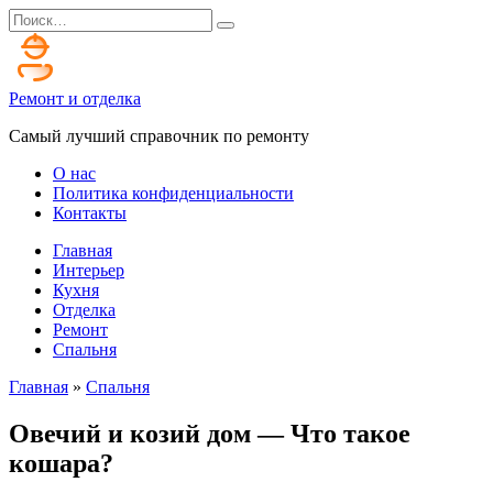
Перейти
Search
к
for:
содержанию
Ремонт и отделка
Самый лучший справочник по ремонту
О нас
Политика конфиденциальности
Контакты
Главная
Интерьер
Кухня
Отделка
Ремонт
Спальня
Главная
»
Спальня
Овечий и козий дом — Что такое
кошара?