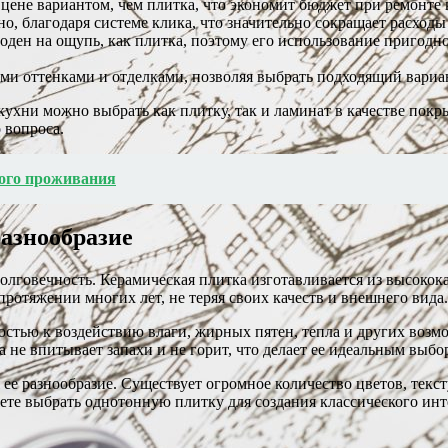
 цене вариантом, чем плитка, что экономит бюджет при ремонте 
о, благодаря системе клика, что значительно сокращает расходы
оден на ощупь, как плитка, поэтому его использование пригодн
и оттенками и отделками, позволяя выбрать подходящий вариан
ухни можно выбрать как плитку, так и ламинат в качестве покр
 вопроса.
ного проживания
разнообразие
долговечность. Керамическая плитка изготавливается из высоко
протяжении многих лет, не теряя своих качеств и внешнего вида.
стью к воздействию влаги, жирных пятен, тепла и других возмо
 не впитывает запахи и не горит, что делает ее идеальным выбо
е разнообразие. Существует огромное количество цветов, тексту
ете выбрать однотонную плитку для создания классического ин