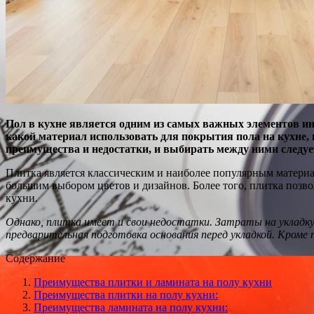
Пол в кухне является одним из самых важных элементов ин
какой материал использовать для покрытия пола на кухне, 
преимущества и недостатки, и выбирать между ними следует
Плитка является классическим и наиболее популярным материал
большим выбором цветов и дизайнов. Более того, плитка позво
кухни.
Однако, плитка имеет и свои недостатки. Затраты на укладку
предварительная подготовка основания перед укладкой. Кроме 
Содержание
Преимущества плитки и ламината на полу кухни
Преимущества плитки на полу кухни:
Преимущества ламината на полу кухни: