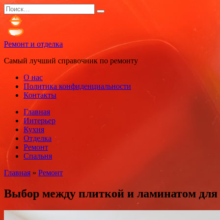
Перейти
Search
к
for:
содержанию
Ремонт и отделка
Самый лучший справочник по ремонту
О нас
Политика конфиденциальности
Контакты
Главная
Интерьер
Кухня
Отделка
Ремонт
Спальня
Главная
»
Ремонт
Выбор между плиткой и ламинатом для 