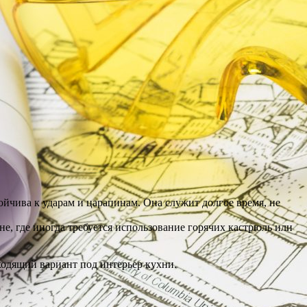
ойчива к ударам и царапинам. Она служит долгое время, не
е, где иногда требуется использование горячих кастрюль или
одящий вариант под интерьер кухни.