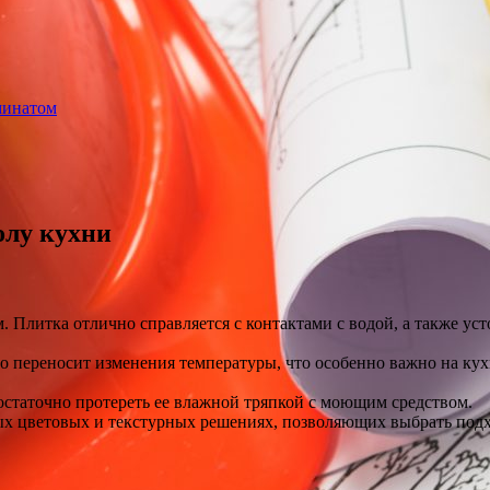
минатом
олу кухни
 Плитка отлично справляется с контактами с водой, а также уст
 переносит изменения температуры, что особенно важно на кухн
достаточно протереть ее влажной тряпкой с моющим средством.
ых цветовых и текстурных решениях, позволяющих выбрать подх