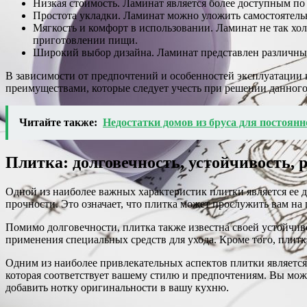
Низкая стоимость. Ламинат является более доступным по
Простота укладки. Ламинат можно уложить самостоятельн
Мягкость и комфорт в использовании. Ламинат не так хол
приготовлении пищи.
Широкий выбор дизайна. Ламинат представлен различным
В зависимости от предпочтений и особенностей эксплуатации к
преимуществами, которые следует учесть при решении данного
Читайте также:
Недостатки домов из бруса для постоян
Плитка: долговечность, устойчивость, 
Одной из наиболее важных характеристик плитки является ее 
прочности. Это означает, что плитка может прослужить вам на 
Помимо долговечности, плитка также известна своей устойчиво
применения специальных средств для ухода. Кроме того, плитка
Одним из наиболее привлекательных аспектов плитки является е
которая соответствует вашему стилю и предпочтениям. Вы мож
добавить нотку оригинальности в вашу кухню.