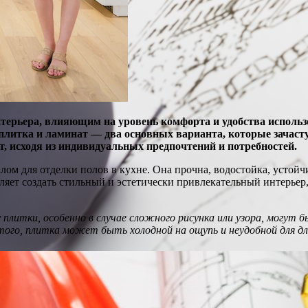
терьера, влияющим на уровень комфорта и удобства использ
плитка и ламинат — два основных варианта, которые зачасту
, исходя из индивидуальных предпочтений и потребностей.
ом для отделки полов в кухне. Она прочна, водостойка, устойчи
ляет создать стильный и эстетически привлекательный интерьер
 плитки, особенно в случае сложного рисунка или узора, могу
того, плитка может быть холодной на ощупь и неудобной для дли