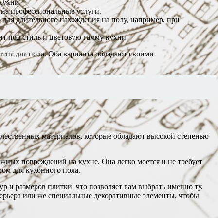
кухни.
 на профессиональные услуги.
о для длительного нахождения на полу, например, при
т под стиль и цветовую гамму кухни.
ытия для пола. Оба варианта обладают своими
качественных материалов, которые обладают высокой степенью
жных повреждений на кухне. Она легко моется и не требует
ром для кухонного пола.
р и размеров плитки, что позволяет вам выбрать именно ту,
терьера или же специальные декоративные элементы, чтобы