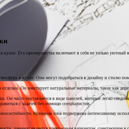
дки
 в кухне. Его преимущества включают в себя не только уютный 
осферу в кухне. Они могут подобраться к дизайну и стилю пом
отделки. Он имитирует натуральные материалы, такие как дерев
и. Он часто поставляется в виде панелей, которые легко соед
равиться с задачей без помощи специалистов.
 износостойкости. Кухонная зона подвержена интенсивному исп
тности, ламинат является прекрасным вариантом, сочетающим в с