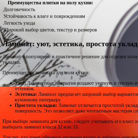
Преимущества плитки на полу кухни:
Долговечность
Устойчивость к влаге и повреждениям
Легкость ухода
Широкий выбор цветов, текстур и размеров
Ламинат: уют, эстетика, простота укла
Ламинат – популярное и практичное решение для отделки пола
укладки.
Преимущества ламината для пола кухни:
Уют:
Ламинатные покрытия создают уютную и теплую атм
оттенков.
Эстетика:
Ламинат предлагает широкий выбор вариантов 
кухонному интерьеру.
Простота укладки:
Ламинат отличается простотой укладк
поверхность. Это позволяет даже неопытным мастерам сп
При выборе ламината для кухни, следует учитывать его класс
выбирать ламинат класса 32 или 33.
Для тех, кто хочет обновить интерьер кухни и добавить элеган